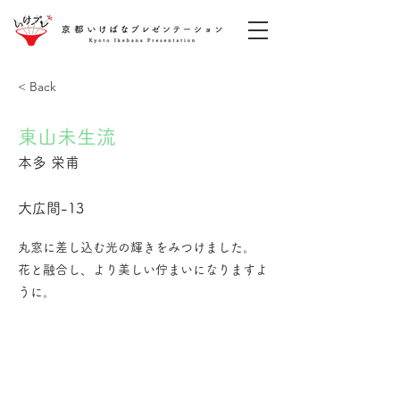
< Back
東山未生流
本多 栄甫
大広間-13
丸窓に差し込む光の輝きをみつけました。
花と融合し、より美しい佇まいになりますよ
うに。