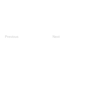
Previous
Next
（公財）京都市芸術文化協会
Tel:
075-213-1003
主催｜京都市、公益財団法人京都市芸術文化協会
協力
｜京都いけばな協会
© 2026 Kyoto Ikebana Presentation