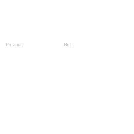
Previous
Next
（公財）京都市芸術文化協会
Tel:
075-213-1003
主催｜京都市、公益財団法人京都市芸術文化協会
協力
｜京都いけばな協会
© 2026 Kyoto Ikebana Presentation