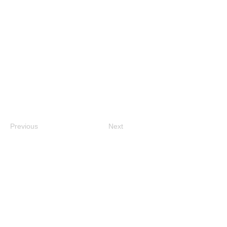
Previous
Next
（公財）京都市芸術文化協会
Tel:
075-213-1003
主催｜京都市、公益財団法人京都市芸術文化協会
協力
｜京都いけばな協会
© 2026 Kyoto Ikebana Presentation