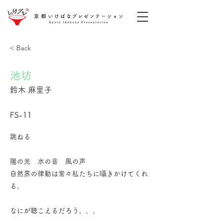
< Back
池坊
鈴木 麻里子
FS-11
跳ねる
陽の光 水の音 風の声
自然界の律動は常々私たちに囁きかけてくれ
る。
なにが聴こえるだろう。。。