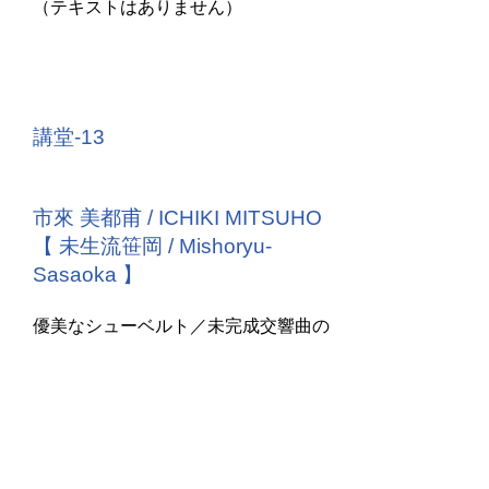
（テキストはありません）
講堂-13
市來 美都甫 / ICHIKI MITSUHO
【 未生流笹岡 / Mishoryu-
Sasaoka 】
優美なシューベルト／未完成交響曲の
メロディ―は人々の心に響きます。こ
の想いを込めて種々の花を寄せ合う
「花寄せ」を活けました。
ウィーンの緑をドウダンツツジに、美
しい旋律を優しい色の花々に託しまし